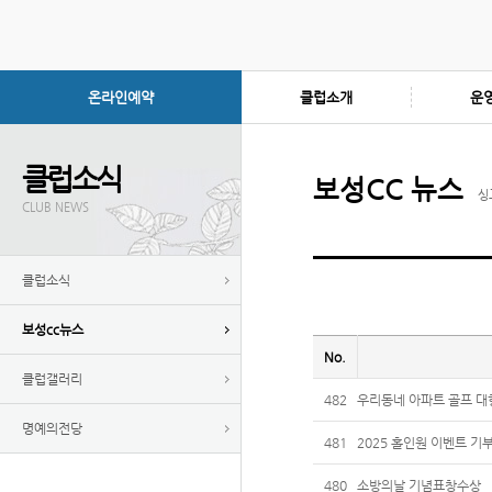
온라인예약
클럽소개
운
클럽소식
보성CC 뉴스
싱
CLUB NEWS
클럽소식
보성cc뉴스
No.
클럽갤러리
482
우리동네 아파트 골프 대
명예의전당
481
2025 홀인원 이벤트 기
480
소방의날 기념표창수상