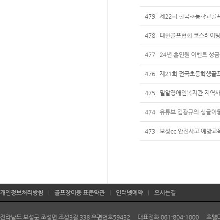
479
제22회 한국초등학교골
478
대한골프협회 코스레이팅
477
24년 홀인원 이벤트 성금
476
제21회 전국초등학생골프
475
밀알장애인복지관 지역사
474
유튜브 김광규의 싱글이좋
473
보성cc 안전사고 예방교육
개인정보처리방침
|
골프장이용 표준약관
|
인터넷예약
|
오시는길
전라남도 보성군 조성면 조성3길 338 우편번호59432 대표전화 061-804-1000 호텔다향 06