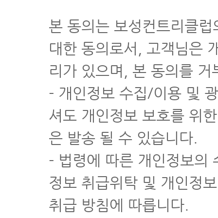
4. 카트이용요금 등 기타 사업자가 정한 특별요금
② 골프장 이용 시 기본적으로 발생되는 비용으로서 제1항 제2호
본 동의는 보성컨트리클럽의
③ 사업자는 제1항 각 호의 세부내역을 프론트 기타 이용자가 보기
제8조 (요금의 환불)
조건별 환불 표 바로보기
대한 동의로서, 고객님은 
① 입장절차를 마친 이용자가 경기 전 임의로 이용계약을 취소한 경
이용요금에서 기본요금을 제외한 금액의 25%를 환불한다.
리가 있으며, 본 동의를 거
② 강설, 폭우, 안개 등 천재지변 또는 그밖에 불가항력적인 사유
1. 1번째 홀까지 경기를 마치지 못한 경우 : 이용요금 - 기본요금
- 개인정보 수집/이용 및 
2. 2번째 홀 이후 : (이용요금 - 기본요금) × {1-(기 이용한 홀 수/전
제9조 (이용시간 및 휴장)
셔도 개인정보 보호를 위한
① 이 골프장 이용시간은 일출 20분전부터 일몰 20분 후까지로 하되
② 이 골프장의 정기 휴장일은 다음과 같다. ( 연중무휴 )
③ 강설, 폭우, 안개 기타 천재지변 등의 불가항력적인 경우를 제
은 발송 될 수 있습니다.
로 예약한 이용자에게 고지하여야 한다.
제10조 (이용의 거절)
- 법령에 따른 개인정보의 
사업자는 다음 각 호의 경우에 골프장 이용을 거절할 수 있다.
1. 예약된 시간을 지키지 아니한 때
정보 취급위탁 및 개인정보
2. 경기능력이 현저히 부족하여 다른 이용자에게 방해가 될 때
3. 도박성 내기를 하는 등 미풍양속에 어긋나는 행동을 한 때
취급 방침에 따릅니다.
4. 대한골프협회규칙, 기타 이용자 에티켓과 관련하여 사업자가 
제11조 (초과이용)