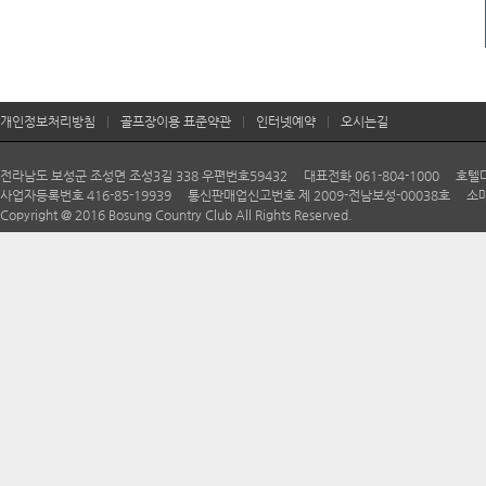
이용자가 고의 또는 과실로 골프장의 그린, 벙커, 건축물, 카트, 
제17조 (안전사고 책임 등)
① 경기도중 이용자의 고의ㆍ과실로 인하여 다른 이용자, 경기보조
② 경기도중 사업자의 지휘ㆍ감독을 받는 경기보조자의 고의ㆍ과실
③ 사고의 발생에 대하여 사업자에게 귀책사유가 있는 경우에는 사
개인정보처리방침
|
골프장이용 표준약관
|
인터넷예약
|
오시는길
제18조 (귀중품의 보관 등)
① 이용자는 필요한 경우 귀중품 등 각종 물품에 대하여 그 품명
② 제1항의 규정에 따라 사업자에게 보관시키지 아니한 경우에는 사
전라남도 보성군 조성면 조성3길 338 우편번호59432 대표전화 061-804-1000 호텔다향 06
사업자등록번호 416-85-19939 통신판매업신고번호 제 2009-전남보성-00038호 소매
제19조 (안전관리와 편의의 제공)
Copyright @ 2016 Bosung Country Club All Rights Reserved.
① 사업자는 이용자가 골프장과 부대시설을 안전하고 편리하게 이
② 사업자는 골프장을 이용함에 있어 이용자에게 물품·음식물 등의 
제20조(면책)
천재지변 기타 불가항력적인 사유로 이용자에게 손해가 발생한 때에
제21조(기타)
① 이 약관에 명시되지 아니한 사항 또는 이 약관의 해석상 다툼
일반관행에 따른다.
② 이 계약과 관련된 분쟁에 관한 소는 민사소송법상의 관할 법원에