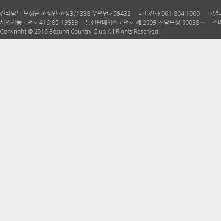
전라남도 보성군 조성면 조성3길 338 우편번호59432 대표전화 061-804-1000 호텔다향 06
사업자등록번호 416-85-19939 통신판매업신고번호 제 2009-전남보성-00038호 소매
Copyright @ 2016 Bosung Country Club All Rights Reserved.