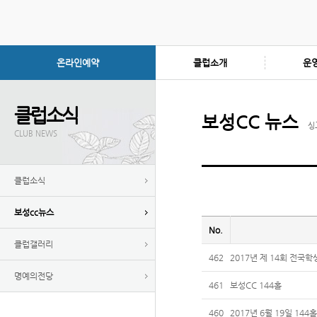
온라인예약
클럽소개
운
클럽소식
보성CC 뉴스
싱
CLUB NEWS
클럽소식
보성cc뉴스
No.
클럽갤러리
462
2017년 제 14회 전
명예의전당
461
보성CC 144홀
460
2017년 6월 19일 144