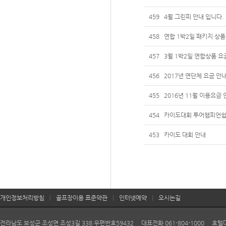
459
4월 그린피 안내 입니다.
458
연합 1박2일 패키지 상품
457
3월 1박2일 연합상품 요
456
2017년 연단체 요금 안
455
2016년 11월 이용요금
454
카이도대회 투어챔피언쉽
453
카이도 대회 안내
개인정보처리방침
|
골프장이용 표준약관
|
인터넷예약
|
오시는길
전라남도 보성군 조성면 조성3길 338 우편번호59432 대표전화 061-804-1000 호텔다향 06