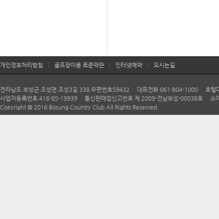
개인정보처리방침
|
골프장이용 표준약관
|
인터넷예약
|
오시는길
전라남도 보성군 조성면 조성3길 338 우편번호59432 대표전화 061-804-1000 호텔다향 06
사업자등록번호 416-85-19939 통신판매업신고번호 제 2009-전남보성-00038호 소매
Copyright @ 2016 Bosung Country Club All Rights Reserved.