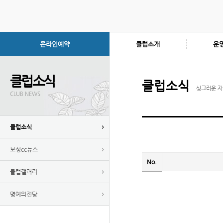
온라인예약
클럽소개
운
클럽소식
클럽소식
싱그러운 자
CLUB NEWS
클럽소식
보성cc뉴스
No.
클럽갤러리
명예의전당